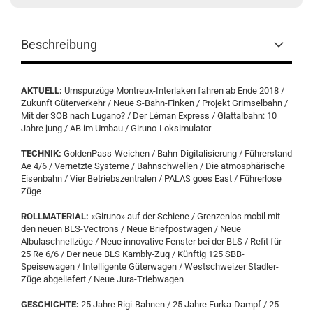
Beschreibung
AKTUELL:
Umspurzüge Montreux-Interlaken fahren ab Ende 2018 /
Zukunft Güterverkehr / Neue S-Bahn-Finken / Projekt Grimselbahn /
Mit der SOB nach Lugano? / Der Léman Express / Glattalbahn: 10
Jahre jung / AB im Umbau / Giruno-Loksimulator
TECHNIK:
GoldenPass-Weichen / Bahn-Digitalisierung / Führerstand
Ae 4/6 / Vernetzte Systeme / Bahnschwellen / Die atmosphärische
Eisenbahn / Vier Betriebszentralen / PALAS goes East / Führerlose
Züge
ROLLMATERIAL:
«Giruno» auf der Schiene / Grenzenlos mobil mit
den neuen BLS-Vectrons / Neue Briefpostwagen / Neue
Albulaschnellzüge / Neue innovative Fenster bei der BLS / Refit für
25 Re 6/6 / Der neue BLS Kambly-Zug / Künftig 125 SBB-
Speisewagen / Intelligente Güterwagen / Westschweizer Stadler-
Züge abgeliefert / Neue Jura-Triebwagen
GESCHICHTE:
25 Jahre Rigi-Bahnen / 25 Jahre Furka-Dampf / 25