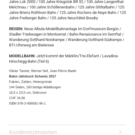
Jahre Lok 2000 / 100 Jahre Kriegslok BR 52 / 100 Jahre Langenthal-
Melchnau / 100 Jahre Schöllenenbahn / 125 Jahre Sihltalbahn / 125
Jahre Brienz Rothhorn Bahn / 125 Jahre Rochers-de-Naye Bahn / 125
Jahre Freiberger Bahn / 125 Jahre Neuchâtel-Boudry
REISEN:
Neue Albula-Modellbahnanlage im Dorfmuseum Bergün /
Stadler-Triebwagen in Montserrat / Bahn-Renaissance im Sernftal /
Wanderung Gotthard-Nordrampe / Wanderung Gotthard-Südrampe /
BTI-Uferweg am Bielersee
MODELLBAHN:
Jetzt kommt der Märklin/Trix-Elefant / Lavadina-
Hirschegg-Bahn (Teil 6)
Bahn-Jahrbuch Schweiz 2017
Fakten, Zahlen, Hintergründe 

144 Seiten, 160 farbige Abbildungen 

16,5 x 23,5 cm, Softcover 

CHF 34,90 

Kundenrezensionen