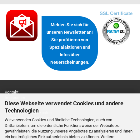
.
SSL Certificate
Melden Sie sich für
unseren Newsletter an!
Sie profitieren von
Spezialaktionen und
Infos über
Neuerscheinungen.
Kontakt
Impressum
Diese Webseite verwendet Cookies und andere
Technologien
Liefer- und Versandkosten
Widerrufsrecht und -formular
Wir verwenden Cookies und ähnliche Technologien, auch von
Drittanbietern, um die ordentliche Funktionsweise der Website zu
gewährleisten, die Nutzung unseres Angebotes zu analysieren und Ihnen
AGB
ein bestmögliches Einkaufserlebnis bieten zu können. Weitere
Datenschutzerklärung