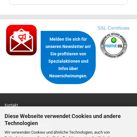
.
SSL Certificate
Melden Sie sich für
unseren Newsletter an!
Sie profitieren von
Spezialaktionen und
Infos über
Neuerscheinungen.
Kontakt
Impressum
Diese Webseite verwendet Cookies und andere
Technologien
Liefer- und Versandkosten
Widerrufsrecht und -formular
Wir verwenden Cookies und ähnliche Technologien, auch von