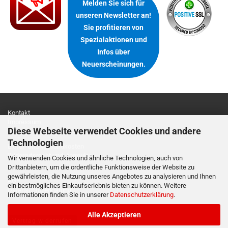
Melden Sie sich für
unseren Newsletter an!
Sie profitieren von
Spezialaktionen und
Infos über
Neuerscheinungen.
Kontakt
Impressum
Diese Webseite verwendet Cookies und andere
Technologien
Liefer- und Versandkosten
Widerrufsrecht und -formular
Wir verwenden Cookies und ähnliche Technologien, auch von
Drittanbietern, um die ordentliche Funktionsweise der Website zu
gewährleisten, die Nutzung unseres Angebotes zu analysieren und Ihnen
AGB
ein bestmögliches Einkaufserlebnis bieten zu können. Weitere
Datenschutzerklärung
Informationen finden Sie in unserer
Datenschutzerklärung
.
Alle Akzeptieren
Vertrag widerrufen