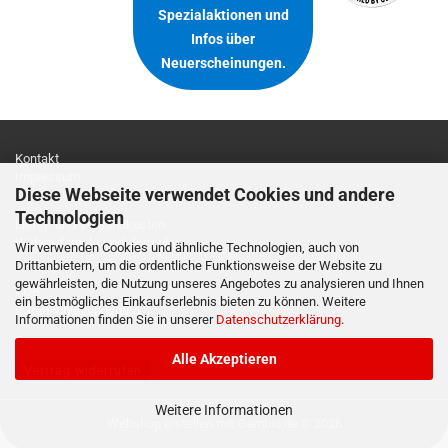
Spezialaktionen und
Infos über
Neuerscheinungen.
Kontakt
Impressum
Diese Webseite verwendet Cookies und andere
Technologien
Liefer- und Versandkosten
Widerrufsrecht und -formular
Wir verwenden Cookies und ähnliche Technologien, auch von
Drittanbietern, um die ordentliche Funktionsweise der Website zu
gewährleisten, die Nutzung unseres Angebotes zu analysieren und Ihnen
AGB
ein bestmögliches Einkaufserlebnis bieten zu können. Weitere
Datenschutzerklärung
Informationen finden Sie in unserer
Datenschutzerklärung
.
Alle Akzeptieren
Vertrag widerrufen
Weitere Informationen
Webshop erstellen
mit Gambio.de © 2026