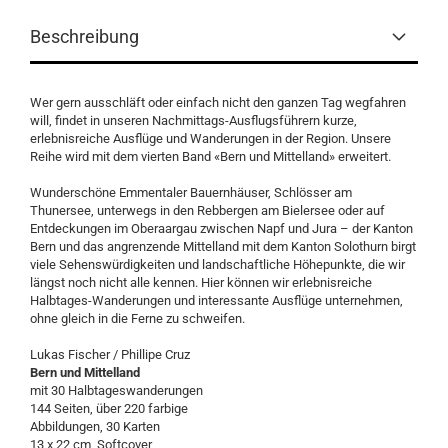
Beschreibung
Wer gern ausschläft oder einfach nicht den ganzen Tag wegfahren
will, findet in unseren Nachmittags-Ausflugsführern kurze,
erlebnisreiche Ausflüge und Wanderungen in der Region. Unsere
Reihe wird mit dem vierten Band «Bern und Mittelland» erweitert.
Wunderschöne Emmentaler Bauernhäuser, Schlösser am
Thunersee, unterwegs in den Rebbergen am Bielersee oder auf
Entdeckungen im Oberaargau zwischen Napf und Jura – der Kanton
Bern und das angrenzende Mittelland mit dem Kanton Solothurn birgt
viele Sehenswürdigkeiten und landschaftliche Höhepunkte, die wir
längst noch nicht alle kennen. Hier können wir erlebnisreiche
Halbtages-Wanderungen und interessante Ausflüge unternehmen,
ohne gleich in die Ferne zu schweifen.
Lukas Fischer / Phillipe Cruz
Bern und Mittelland
mit 30 Halbtageswanderungen
144 Seiten, über 220 farbige
Abbildungen, 30 Karten
13 x 22 cm, Softcover