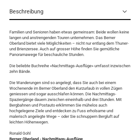
Beschreibung
Familien und Senioren haben etwas gemeinsam: Beide wollen keine
langen und anstrengenden Touren unternehmen. Das Berner
Oberland bietet viele Möglichkeiten – nicht nur entlang dem Thuner-
und Brienzersee. Auch auf grosser Höhe finden Sie gemütliche
Panoramawege für beschauliche Stunden.
Die beliebte Buchreihe «Nachmittags-Ausflüge» umfasst inzwischen
zehn Bände.
Die Wanderungen sind so angelegt, dass Sie auch bei einem
Wochenende im Berner Oberland den Kurz­urlaub in vollen Zügen
geniessen und sogar ausschlafen können. Die Nachmittags-
Spaziergänge dauern zwischen eineinhalb und drei Stunden. Mit
Bergbahnen und Postauto erklimmen Sie mühelos auch
hochgelegene Ziele und entdecken zu Fuss erholsame und
malerisch angelegte Wege – oder Sie schnuppern Bergluft auf
leichten Höhenwegen.
Ronald Gohl
Berner Oberland - Nachmittags-Ausflüge