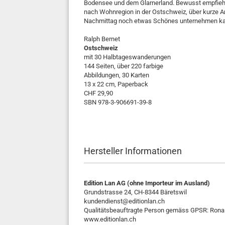
Bodensee und dem Glarnerland. Bewusst empfiehlt d
nach Wohnregion in der Ostschweiz, über kurze A
Nachmittag noch etwas Schönes unternehmen ka
Ralph Bernet
Ostschweiz
mit 30 Halbtageswanderungen
144 Seiten, über 220 farbige
Abbildungen, 30 Karten
13 x 22 cm, Paperback
CHF 29,90
SBN 978-3-906691-39-8
Hersteller Informationen
Edition Lan AG (ohne Importeur im Ausland)
Grundstrasse 24, CH-8344 Bäretswil
kundendienst@editionlan.ch
Qualitätsbeauftragte Person gemäss GPSR: Rona
www.editionlan.ch