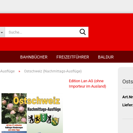
Suche...
BAHNBÜCHER
FREIZEITFÜHRER
BALDUR
»
-Ausflüge
Ostschweiz (Nachmittags-Ausflüge)
Osts
Edition Lan AG (ohne
Importeur im Ausland)
Art.Nr
Liefer